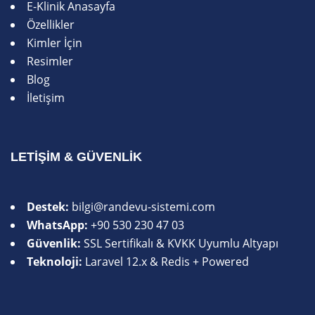
E-Klinik Anasayfa
Özellikler
Kimler İçin
Resimler
Blog
İletişim
LETIŞIM & GÜVENLIK
Destek:
bilgi@randevu-sistemi.com
WhatsApp:
+90 530 230 47 03
Güvenlik:
SSL Sertifikalı & KVKK Uyumlu Altyapı
Teknoloji:
Laravel 12.x & Redis + Powered