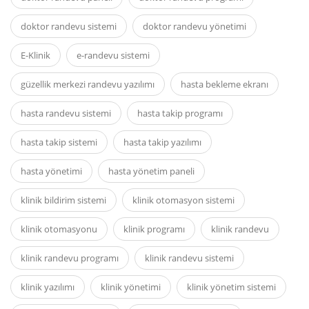
doktor randevu sistemi
doktor randevu yönetimi
E-Klinik
e-randevu sistemi
güzellik merkezi randevu yazılımı
hasta bekleme ekranı
hasta randevu sistemi
hasta takip programı
hasta takip sistemi
hasta takip yazılımı
hasta yönetimi
hasta yönetim paneli
klinik bildirim sistemi
klinik otomasyon sistemi
klinik otomasyonu
klinik programı
klinik randevu
klinik randevu programı
klinik randevu sistemi
klinik yazılımı
klinik yönetimi
klinik yönetim sistemi