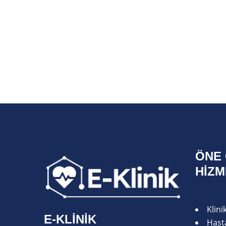
ÖNE 
HIZ
Klin
E-KLINIK
Hasta