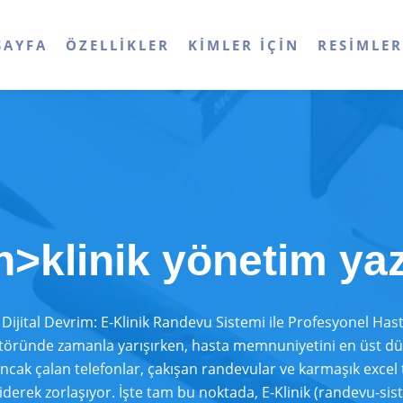
SAYFA
ÖZELLIKLER
KIMLER İÇIN
RESIMLE
n>klinik yönetim ya
Dijital Devrim: E-Klinik Randevu Sistemi ile Profesyonel Ha
ektöründe zamanla yarışırken, hasta memnuniyetini en üst d
 Ancak çalan telefonlar, çakışan randevular ve karmaşık excel
derek zorlaşıyor. İşte tam bu noktada, E-Klinik (randevu-si