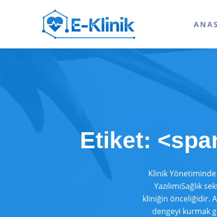
ANA
Etiket: <spa
Klinik Yönetiminde 
YazılımıSağlık s
kliniğin önceliğidir.
dengeyi kurmak gi