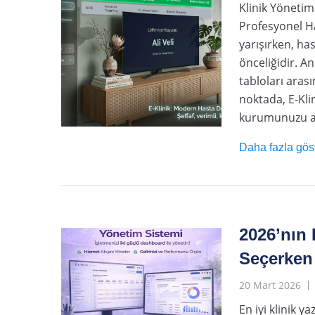
Klinik Yönetim
Profesyonel H
yarışırken, ha
önceliğidir. A
tabloları aras
noktada, E-Kli
kurumunuzu ad
Daha fazla gös
2026’nın 
Seçerken 
20 Mart 2026
En iyi klinik y