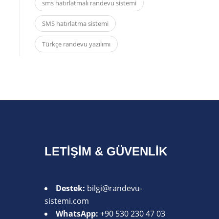
sms hatırlatmalı randevu sistemi
SMS hatırlatma sistemi
Türkçe randevu yazılımı
LETIŞIM & GÜVENLIK
Destek:
bilgi@randevu-
sistemi.com
WhatsApp:
+90 530 230 47 03