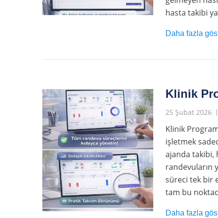
hasta takibi y
Daha fazla gös
Klinik Pr
25 Şubat 2026
Klinik Program
işletmek sadec
ajanda takibi,
randevuların y
süreci tek bi
tam bu noktada
Daha fazla gös