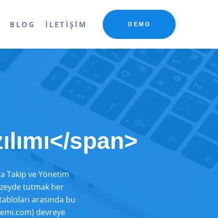
R
BLOG
İLETIŞIM
DEMO
zılımı</span>
sta Takip ve Yönetim
üzeyde tutmak her
 tabloları arasında bu
stemi.com) devreye