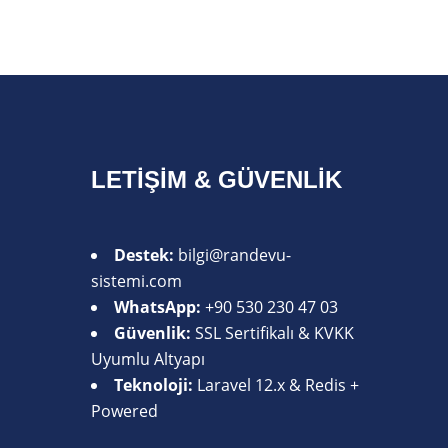
LETIŞIM & GÜVENLIK
Destek:
bilgi@randevu-
sistemi.com
WhatsApp:
+90 530 230 47 03
Güvenlik:
SSL Sertifikalı & KVKK
Uyumlu Altyapı
Teknoloji:
Laravel 12.x & Redis +
Powered