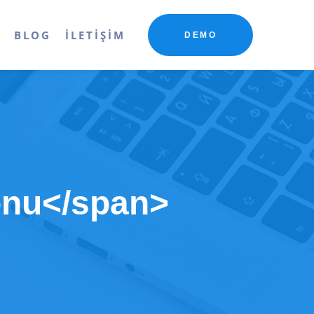
R
BLOG
İLETIŞIM
DEMO
onu</span>