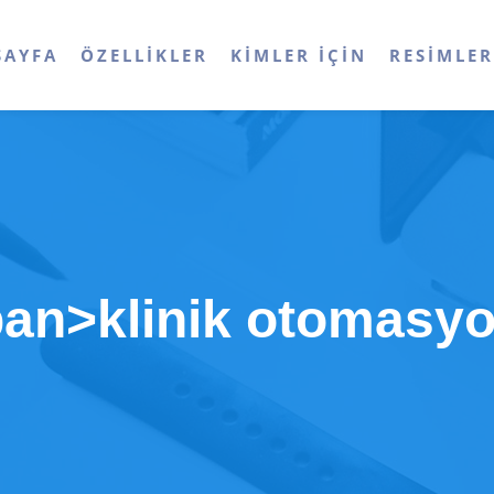
SAYFA
ÖZELLIKLER
KIMLER İÇIN
RESIMLE
span>klinik otomasy