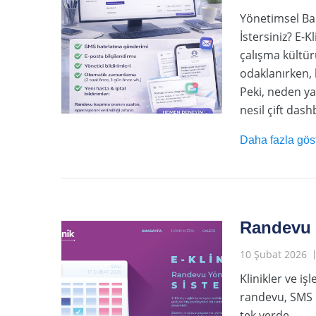
Yönetimsel Bak
İstersiniz? E-K
çalışma kültür
odaklanırken, 
Peki, neden yaz
nesil çift dash
Daha fazla gös
Randevu 
10 Şubat 2026
Klinikler ve i
randevu, SMS h
tek yerde.