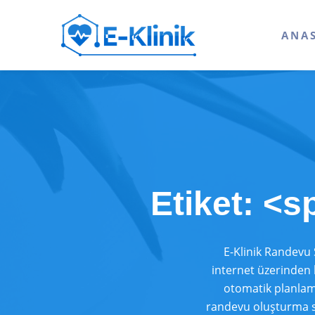
ANA
Etiket: <
E-Klinik Randevu S
internet üzerinden 
otomatik planlama
randevu oluşturma si