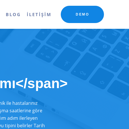
R
BLOG
İLETIŞIM
DEMO
amı</span>
ik ile hastalarınız
ışma saatlerine göre
dım adım ilerleyen
tipini belirler Tarih