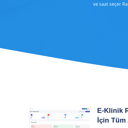
ve saat seçer R
E-Klinik 
İçin Tüm 