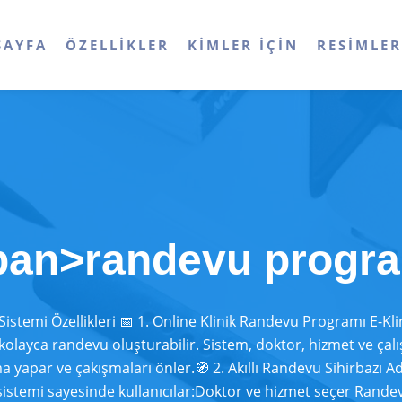
SAYFA
ÖZELLIKLER
KIMLER İÇIN
RESIMLE
span>randevu progr
istemi Özellikleri 📅 1. Online Klinik Randevu Programı E-Klin
kolayca randevu oluşturabilir. Sistem, doktor, hizmet ve çal
 yapar ve çakışmaları önler.🧭 2. Akıllı Randevu Sihirbazı A
stemi sayesinde kullanıcılar:Doktor ve hizmet seçer Randevu 