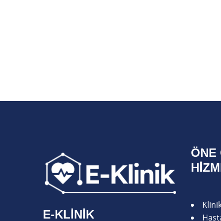
ÖNE 
HIZ
Klin
E-KLINIK
Hasta