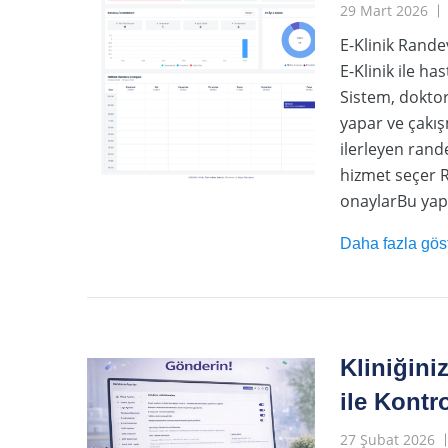
29 Mart 2026
E-Klinik Rande
E-Klinik ile ha
Sistem, doktor
yapar ve çakış
ilerleyen rand
hizmet seçer R
onaylarBu yapı
Daha fazla gös
Kliniğini
ile Kontr
27 Şubat 2026