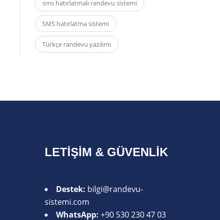
sms hatırlatmalı randevu sistemi
SMS hatırlatma sistemi
Türkçe randevu yazılımı
LETIŞIM & GÜVENLIK
Destek:
bilgi@randevu-
sistemi.com
WhatsApp:
+90 530 230 47 03