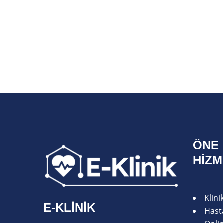
ÖNE 
HIZ
Klin
E-KLINIK
Hasta