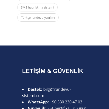
SMS hatırlatma sistemi
Türkçe randevu yazılımı
LETIŞIM & GÜVENLIK
Destek:
bilgi@randevu-
sistemi.com
WhatsApp:
+90 530 230 47 03
Güvenlik:
SSL Sertifikalı & KVKK