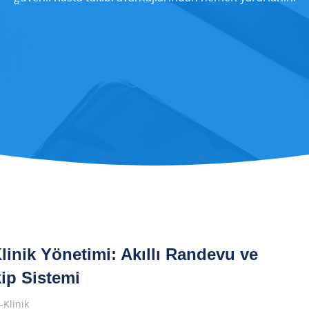
inik Yönetimi: Akıllı Randevu ve
ip Sistemi
-Klinik