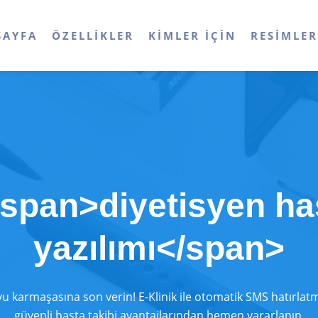
SAYFA
ÖZELLIKLER
KIMLER İÇIN
RESIMLE
<span>diyetisyen ha
yazılımı</span>
vu karmaşasına son verin! E-Klinik ile otomatik SMS hatırlat
güvenli hasta takibi avantajlarından hemen yararlanın.