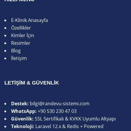
E-Klinik Anasayfa
Özellikler
Kimler İçin
Resimler
Blog
İletişim
LETIŞIM & GÜVENLIK
Destek:
bilgi@randevu-sistemi.com
WhatsApp:
+90 530 230 47 03
Güvenlik:
SSL Sertifikalı & KVKK Uyumlu Altyapı
Teknoloji:
Laravel 12.x & Redis + Powered